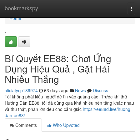
Home
bookmarkspy
Togg
navi
Home
1
Bí Quyết EE88: Chơi Ứng
Dụng Hiệu Quả , Gặt Hái
Nhiều Thắng
aliciafycp189974
63 days ago
News
Discuss
Tôi không phải kiểu người dễ tin vào quảng cáo. Trước khi thử
Hướng Dẫn EE88, tôi đã dùng qua khá nhiều nền tảng khác nhau
và thú thật, phần lớn đều cho cảm giác
https://ee88d.live/huong-
dan-ee88/
Comments
Who Upvoted