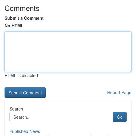
Comments
Submit a Comment
No HTML
HTML is disabled
Report Page
Search
Go
Published News