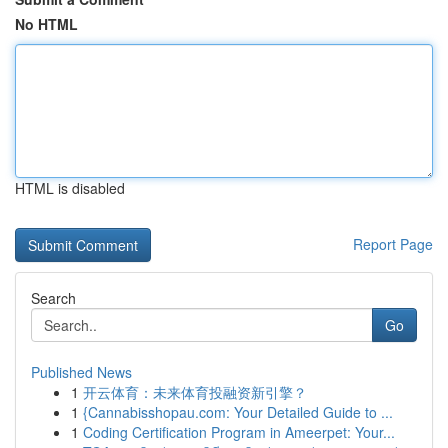
No HTML
HTML is disabled
Report Page
Search
Go
Published News
1
开云体育：未来体育投融资新引擎？
1
{Cannabisshopau.com: Your Detailed Guide to ...
1
Coding Certification Program in Ameerpet: Your...