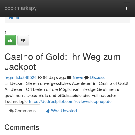
Home
bookmarkspy
Togg
navi
Home
1
Casino of Gold: Ihr Weg zum
Jackpot
reganfxlu248526
66 days ago
News
Discuss
Entdecken Sie ein unvergessliches Abenteuer im Casino of Gold!
An diesem Ort bieten dir die Möglichkeit, riesige Gewinne zu
gewinnen . Diese Slots und Glücksspiele sind voll neuester
Technologie
https://de.trustpilot.com/review/sleepnap.de
Comments
Who Upvoted
Comments