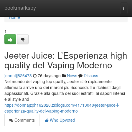
Home
bookmarkspy
Togg
navi
Home
1
Jeeter Juice: L’Esperienza high
quality del Vaping Moderno
joanntjj826473
76 days ago
News
Discuss
Nel mondo del vaping top quality, Jeeter si è rapidamente
affermato arrive uno dei marchi più riconosciuti e richiesti dagli
appassionati. Grazie alla qualità dei suoi estratti, ai sapori intensi
e al style and
https://donnajzph162820.ziblogs.com/41713048/jeeter-juice-l-
esperienza-quality-del-vaping-moderno
Comments
Who Upvoted