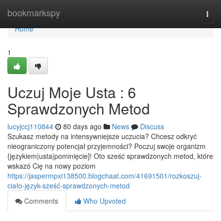
Home
bookmarkspy
Togg
navi
Home
1
Uczuj Moje Usta : 6
Sprawdzonych Metod
lucyjccj110844
80 days ago
News
Discuss
Szukasz metody na intensywniejsze uczucia? Chcesz odkryć
nieograniczony potencjał przyjemności? Poczuj swoje organizm
{językiem|usta|pominięcie]! Oto sześć sprawdzonych metod, które
wskazó Cię na nowy poziom
https://jaspermpxi138500.blogchaat.com/41691501/rozkoszuj-
ciało-język-sześć-sprawdzonych-metod
Comments
Who Upvoted