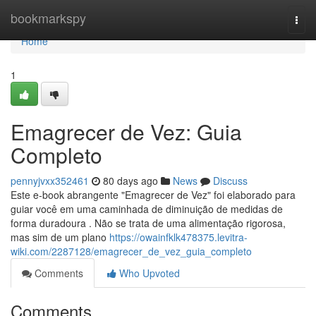
Home
bookmarkspy
Togg
navi
Home
1
Emagrecer de Vez: Guia
Completo
pennyjvxx352461
80 days ago
News
Discuss
Este e-book abrangente "Emagrecer de Vez" foi elaborado para
guiar você em uma caminhada de diminuição de medidas de
forma duradoura . Não se trata de uma alimentação rigorosa,
mas sim de um plano
https://owainfklk478375.levitra-
wiki.com/2287128/emagrecer_de_vez_guia_completo
Comments
Who Upvoted
Comments