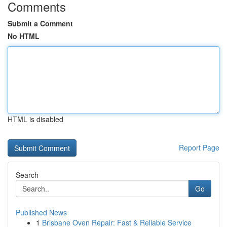
Comments
Submit a Comment
No HTML
HTML is disabled
Report Page
Search
Go
Published News
1
Brisbane Oven Repair: Fast & Reliable Service