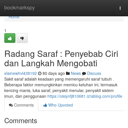
Home
bookmarkspy
Togg
navi
Home
1
Radang Saraf : Penyebab Ciri
dan Langkah Mengobati
elainewhvl438192
80 days ago
News
Discuss
Sakit saraf adalah keadaan yang memengaruhi saraf tubuh .
Beberapa faktor memungkinkan memicu keluhan ini, termasuk
kencing manis, luka saraf, penyakit menular, penyakit sistem
imun, dan penggunaan
https://oisiynfj810681.izrablog.com/profile
Comments
Who Upvoted
Comments