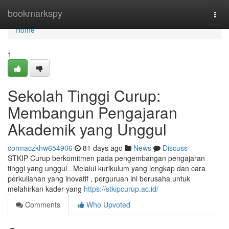
Home
bookmarkspy
Togg
navi
Home
1
Sekolah Tinggi Curup:
Membangun Pengajaran
Akademik yang Unggul
cormaczkhw654906
81 days ago
News
Discuss
STKIP Curup berkomitmen pada pengembangan pengajaran
tinggi yang unggul . Melalui kurikulum yang lengkap dan cara
perkuliahan yang inovatif , perguruan ini berusaha untuk
melahirkan kader yang
https://stkipcurup.ac.id/
Comments
Who Upvoted