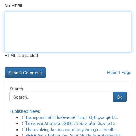
No HTML
HTML is disabled
Report Page
Search
Go
Published News
1
Transplantimi i Flokëve në Turqi: Gjithçka që D...
1
โปรแกรม AI สล็อต LG96: สุดยอด เพื่อ เงินรางวัล
1
The evolving landscape of psychological health ...
1
XERF Skin Tightening: Your Guide to Rejuvenatio...