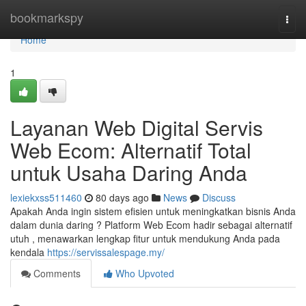
Home
bookmarkspy
Togg
navi
Home
1
Layanan Web Digital Servis
Web Ecom: Alternatif Total
untuk Usaha Daring Anda
lexiekxss511460
80 days ago
News
Discuss
Apakah Anda ingin sistem efisien untuk meningkatkan bisnis Anda
dalam dunia daring ? Platform Web Ecom hadir sebagai alternatif
utuh , menawarkan lengkap fitur untuk mendukung Anda pada
kendala
https://servissalespage.my/
Comments
Who Upvoted