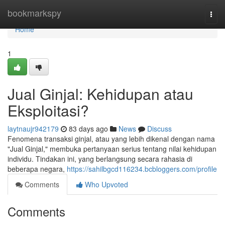
Home
bookmarkspy
Togg
navi
Home
1
Jual Ginjal: Kehidupan atau
Eksploitasi?
laytnaujr942179
83 days ago
News
Discuss
Fenomena transaksi ginjal, atau yang lebih dikenal dengan nama
"Jual Ginjal," membuka pertanyaan serius tentang nilai kehidupan
individu. Tindakan ini, yang berlangsung secara rahasia di
beberapa negara,
https://sahilbgcd116234.bcbloggers.com/profile
Comments
Who Upvoted
Comments