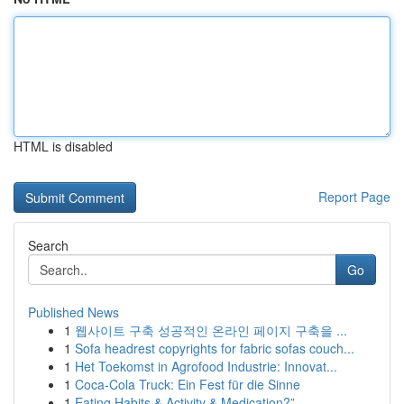
HTML is disabled
Report Page
Search
Go
Published News
1
웹사이트 구축 성공적인 온라인 페이지 구축을 ...
1
Sofa headrest copyrights for fabric sofas couch...
1
Het Toekomst in Agrofood Industrie: Innovat...
1
Coca-Cola Truck: Ein Fest für die Sinne
1
Eating Habits & Activity & Medication?”