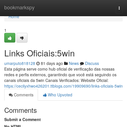
Home
bookmarkspy
Togg
navi
Home
1
Links Oficiais:5win
umarputo818128
81 days ago
News
Discuss
Esta página serve como hub oficial de verificação das nossas
redes e perfis externos, garantindo que você está seguindo os
canais oficiais da 5win Canais Verificados: Website Oficial:
https://cecilyxhwo426201.ttblogs.com/19909690/links-oficiais-5win
Comments
Who Upvoted
Comments
Submit a Comment
No HTML