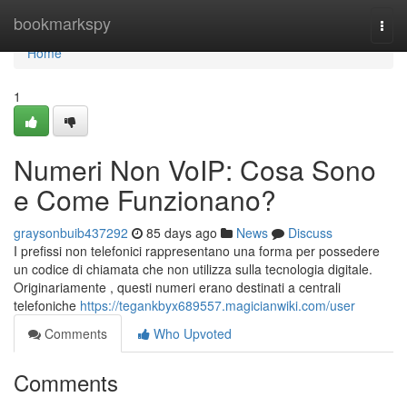
Home
bookmarkspy
Togg
navi
Home
1
Numeri Non VoIP: Cosa Sono
e Come Funzionano?
graysonbuib437292
85 days ago
News
Discuss
I prefissi non telefonici rappresentano una forma per possedere
un codice di chiamata che non utilizza sulla tecnologia digitale.
Originariamente , questi numeri erano destinati a centrali
telefoniche
https://tegankbyx689557.magicianwiki.com/user
Comments
Who Upvoted
Comments