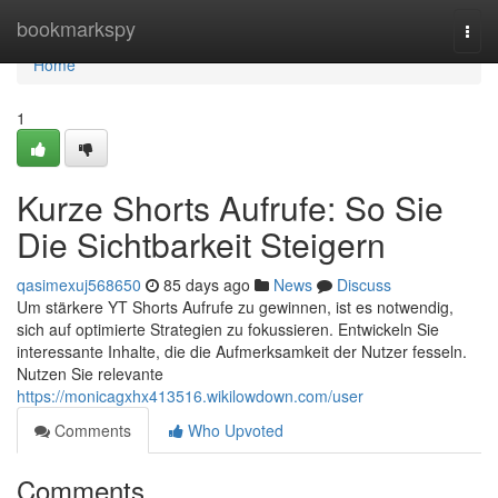
Home
bookmarkspy
Togg
navi
Home
1
Kurze Shorts Aufrufe: So Sie
Die Sichtbarkeit Steigern
qasimexuj568650
85 days ago
News
Discuss
Um stärkere YT Shorts Aufrufe zu gewinnen, ist es notwendig,
sich auf optimierte Strategien zu fokussieren. Entwickeln Sie
interessante Inhalte, die die Aufmerksamkeit der Nutzer fesseln.
Nutzen Sie relevante
https://monicagxhx413516.wikilowdown.com/user
Comments
Who Upvoted
Comments