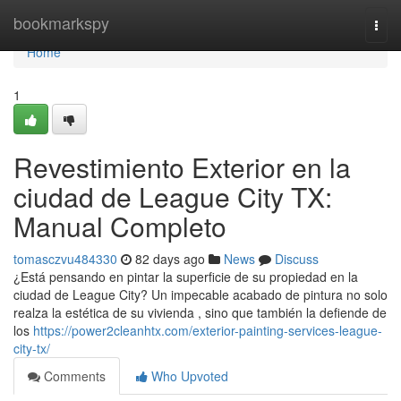
Home
bookmarkspy
Togg
navi
Home
1
Revestimiento Exterior en la
ciudad de League City TX:
Manual Completo
tomasczvu484330
82 days ago
News
Discuss
¿Está pensando en pintar la superficie de su propiedad en la
ciudad de League City? Un impecable acabado de pintura no solo
realza la estética de su vivienda , sino que también la defiende de
los
https://power2cleanhtx.com/exterior-painting-services-league-
city-tx/
Comments
Who Upvoted