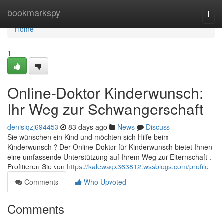
Home
bookmarkspy
Togg
navi
Home
1
Online-Doktor Kinderwunsch:
Ihr Weg zur Schwangerschaft
denisiqzj694453
83 days ago
News
Discuss
Sie wünschen ein Kind und möchten sich Hilfe beim
Kinderwunsch ? Der Online-Doktor für Kinderwunsch bietet Ihnen
eine umfassende Unterstützung auf Ihrem Weg zur Elternschaft .
Profitieren Sie von
https://kalewaqx363812.wssblogs.com/profile
Comments
Who Upvoted
Comments