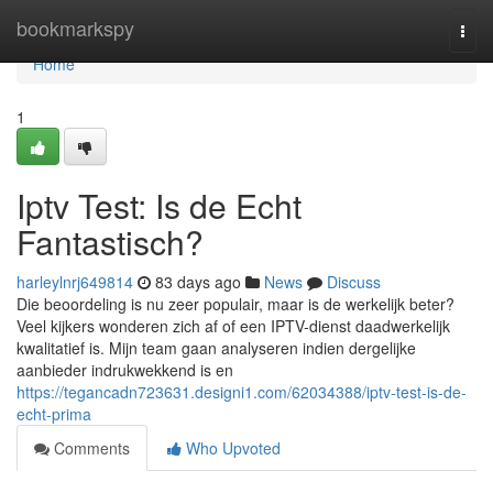
Home
bookmarkspy
Togg
navi
Home
1
Iptv Test: Is de Echt
Fantastisch?
harleylnrj649814
83 days ago
News
Discuss
Die beoordeling is nu zeer populair, maar is de werkelijk beter?
Veel kijkers wonderen zich af of een IPTV-dienst daadwerkelijk
kwalitatief is. Mijn team gaan analyseren indien dergelijke
aanbieder indrukwekkend is en
https://tegancadn723631.designi1.com/62034388/iptv-test-is-de-
echt-prima
Comments
Who Upvoted