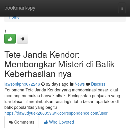
Home
bookmarkspy
Togg
navi
Home
1
Tete Janda Kendor:
Membongkar Misteri di Balik
Keberhasilan nya
lawsonkpnp672246
82 days ago
News
Discuss
Fenomena Tete Janda Kendor yang mendominasi pasar lokal
memang memukau banyak pihak. Peningkatan penjualan yang
luar biasa ini menimbulkan rasa ingin tahu besar: apa faktor di
balik popularitas yang begitu
https://dawudyuex266359.wikicorrespondence.com/user
Comments
Who Upvoted