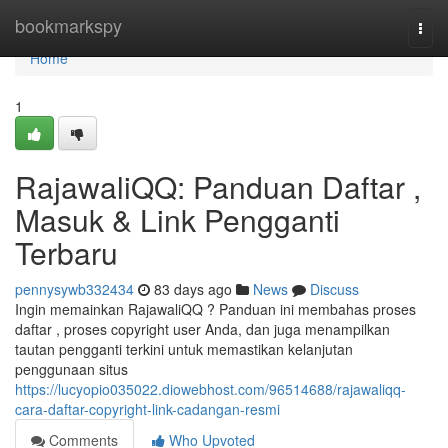
Home
bookmarkspy
Togg
navi
Home
1
RajawaliQQ: Panduan Daftar ,
Masuk & Link Pengganti
Terbaru
pennysywb332434
83 days ago
News
Discuss
Ingin memainkan RajawaliQQ ? Panduan ini membahas proses
daftar , proses copyright user Anda, dan juga menampilkan
tautan pengganti terkini untuk memastikan kelanjutan
penggunaan situs
https://lucyopio035022.diowebhost.com/96514688/rajawaliqq-
cara-daftar-copyright-link-cadangan-resmi
Comments
Who Upvoted