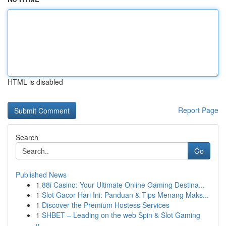
HTML is disabled
Report Page
Search
Go
Published News
1
88i Casino: Your Ultimate Online Gaming Destina...
1
Slot Gacor Hari Ini: Panduan & Tips Menang Maks...
1
Discover the Premium Hostess Services
1
SHBET – Leading on the web Spin & Slot Gaming
v...