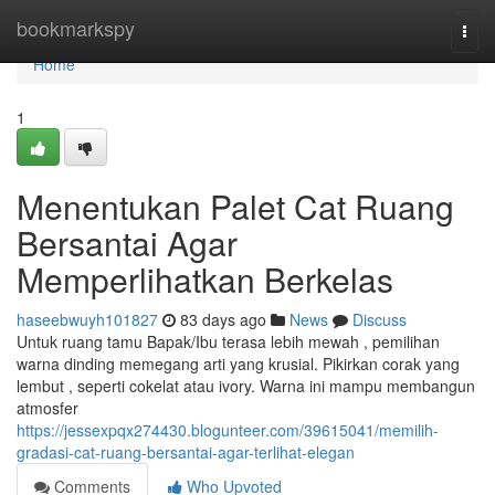
Home
bookmarkspy
Togg
navi
Home
1
Menentukan Palet Cat Ruang
Bersantai Agar
Memperlihatkan Berkelas
haseebwuyh101827
83 days ago
News
Discuss
Untuk ruang tamu Bapak/Ibu terasa lebih mewah , pemilihan
warna dinding memegang arti yang krusial. Pikirkan corak yang
lembut , seperti cokelat atau ivory. Warna ini mampu membangun
atmosfer
https://jessexpqx274430.blogunteer.com/39615041/memilih-
gradasi-cat-ruang-bersantai-agar-terlihat-elegan
Comments
Who Upvoted