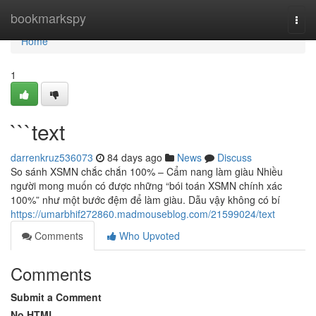
Home
bookmarkspy
Togg
navi
Home
1
```text
darrenkruz536073
84 days ago
News
Discuss
So sánh XSMN chắc chắn 100% – Cẩm nang làm giàu Nhiều
người mong muốn có được những “bói toán XSMN chính xác
100%” như một bước đệm để làm giàu. Dẫu vậy không có bí
https://umarbhif272860.madmouseblog.com/21599024/text
Comments
Who Upvoted
Comments
Submit a Comment
No HTML