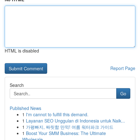
HTML is disabled
Report Page
Search
Go
Published News
1
I'm cannot to fulfill this demand.
1
Layanan SEO Unggulan di Indonesia untuk Naik...
1
가평빠지, 짜릿함 만끽! 여름 워터파크 가이드
1
Boost Your SMM Business: The Ultimate
Wholesale...