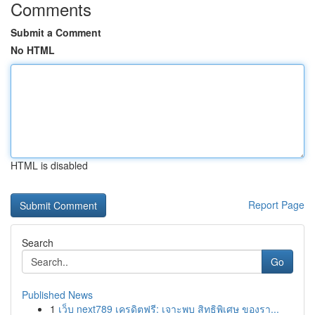
Comments
Submit a Comment
No HTML
HTML is disabled
Report Page
Search
Go
Published News
1
เว็บ next789 เครดิตฟรี: เจาะพบ สิทธิพิเศษ ของรา...