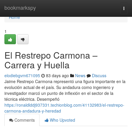
Home
bookmarkspy
Togg
navi
Home
1
El Restrepo Carmona –
Carrera y Huella
elodiebgvm671095
83 days ago
News
Discuss
Jaime Restrepo Carmona representó una figura importante en la
evolución actual de el país. Su andadura como ingeniero y
investigador marcó un punto de inflexión en el sector de la
técnica eléctrica. Desempeñó
https://ronaldlddj937331.techionblog.com/41132983/el-restrepo-
carmona-andadura-y-heredad
Comments
Who Upvoted