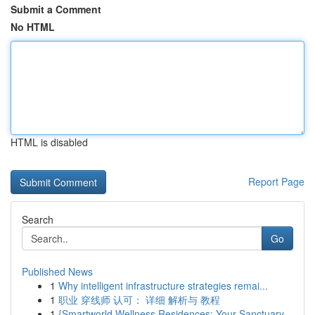
Submit a Comment
No HTML
HTML is disabled
Report Page
Search
Go
Published News
1
Why intelligent infrastructure strategies remai...
1
职业 穿线师 认可： 详细 解析与 教程
1
{Smartworld Wellness Residences: Your Sanctuary...