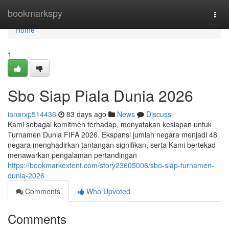
Home
bookmarkspy
Togg
navi
Home
1
Sbo Siap Piala Dunia 2026
ianarxp514436
83 days ago
News
Discuss
Kami sebagai komitmen terhadap, menyatakan kesiapan untuk
Turnamen Dunia FIFA 2026. Ekspansi jumlah negara menjadi 48
negara menghadirkan tantangan signifikan, serta Kami bertekad
menawarkan pengalaman pertandingan
https://bookmarkextent.com/story23605006/sbo-siap-turnamen-
dunia-2026
Comments
Who Upvoted
Comments