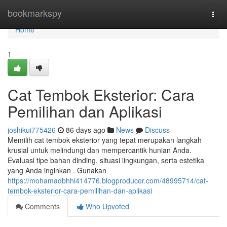
Home
bookmarkspy
Togg
navi
Home
1
Cat Tembok Eksterior: Cara
Pemilihan dan Aplikasi
joshikui775426
86 days ago
News
Discuss
Memilih cat tembok eksterior yang tepat merupakan langkah
krusial untuk melindungi dan mempercantik hunian Anda.
Evaluasi tipe bahan dinding, situasi lingkungan, serta estetika
yang Anda inginkan . Gunakan
https://mohamadbhhi414776.blogproducer.com/48995714/cat-
tembok-eksterior-cara-pemilihan-dan-aplikasi
Comments
Who Upvoted