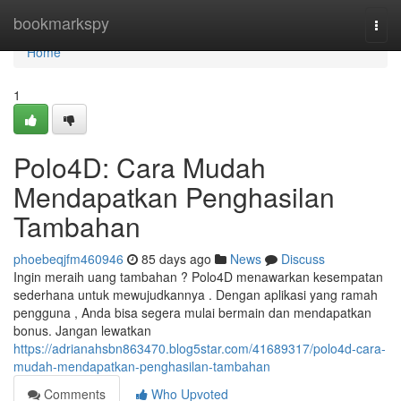
Home
bookmarkspy
Togg
navi
Home
1
Polo4D: Cara Mudah
Mendapatkan Penghasilan
Tambahan
phoebeqjfm460946
85 days ago
News
Discuss
Ingin meraih uang tambahan ? Polo4D menawarkan kesempatan
sederhana untuk mewujudkannya . Dengan aplikasi yang ramah
pengguna , Anda bisa segera mulai bermain dan mendapatkan
bonus. Jangan lewatkan
https://adrianahsbn863470.blog5star.com/41689317/polo4d-cara-
mudah-mendapatkan-penghasilan-tambahan
Comments
Who Upvoted