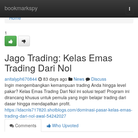
Home
bookmarkspy
Togg
navi
Home
1
Jago Trading: Kelas Emas
Trading Dari Nol
anitalyph670844
83 days ago
News
Discuss
Ingin mengembangkan kemampuan trading Anda hingga level
pakar? Kelas Emas Trading Dari Nol ini solusi tepat! Program ini
dirancang khusus untuk pemula yang ingin belajar trading dari
dasar hingga mendapatkan profit.
https://idacnls717820.shotblogs.com/dominasi-pasar-kelas-emas-
trading-dari-nol-awal-54242027
Comments
Who Upvoted