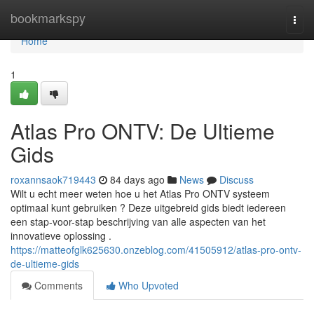
Home
bookmarkspy
Togg
navi
Home
1
Atlas Pro ONTV: De Ultieme
Gids
roxannsaok719443
84 days ago
News
Discuss
Wilt u echt meer weten hoe u het Atlas Pro ONTV systeem
optimaal kunt gebruiken ? Deze uitgebreid gids biedt iedereen
een stap-voor-stap beschrijving van alle aspecten van het
innovatieve oplossing .
https://matteofglk625630.onzeblog.com/41505912/atlas-pro-ontv-
de-ultieme-gids
Comments
Who Upvoted