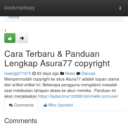
Home
bookmarkspy
Togg
navi
Home
1
Cara Terbaru & Panduan
Lengkap Asura77 copyright
rsaecjg371675
83 days ago
News
Discuss
Mempermudah copyright ke situs Asura77 adalah tujuan utama
dari artikel artikel ini. Beberapa pengguna mengalami masalah
saat melakukan tahapan akses ke akun mereka . Panduan ini
akan menjelaskan
https://laylaozma122899.bimmwiki.com/user
Comments
Who Upvoted
Comments