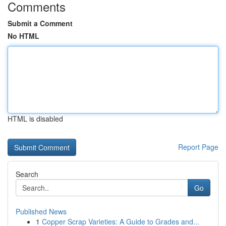
Comments
Submit a Comment
No HTML
HTML is disabled
Report Page
Search
Go
Published News
1
Copper Scrap Varieties: A Guide to Grades and...