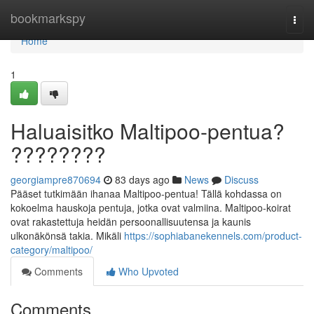
Home
bookmarkspy
Togg
navi
Home
1
Haluaisitko Maltipoo-pentua?
????????
georgiampre870694
83 days ago
News
Discuss
Pääset tutkimään ihanaa Maltipoo-pentua! Tällä kohdassa on
kokoelma hauskoja pentuja, jotka ovat valmiina. Maltipoo-koirat
ovat rakastettuja heidän persoonallisuutensa ja kaunis
ulkonäkönsä takia. Mikäli
https://sophiabanekennels.com/product-
category/maltipoo/
Comments
Who Upvoted
Comments