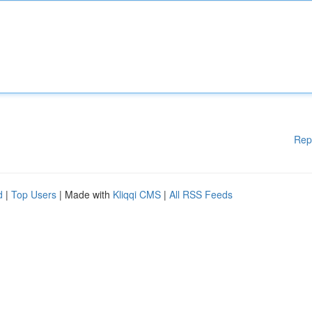
Rep
d
|
Top Users
| Made with
Kliqqi CMS
|
All RSS Feeds