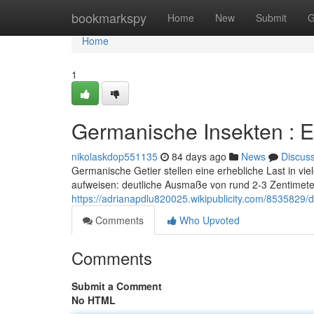
Home
bookmarkspy
Home
New
Submit
G
Home
1
Germanische Insekten : 
nikolaskdop551135
84 days ago
News
Discus
Germanische Getier stellen eine erhebliche Last in vie
aufweisen: deutliche Ausmaße von rund 2-3 Zentimete
https://adrianapdlu820025.wikipublicity.com/853582
Comments
Who Upvoted
Comments
Submit a Comment
No HTML