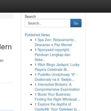
Search
Go
Published News
1
Spa Zen: Relaxamento ,
dern
Descanso e Paz Mental
1
Nyonya4d copyright:
Panduan Lengkap dan
Seka...
hen
1
iRich Bingo Jackpot: Lucky
Players Celebrate Bi...
1
Pudełko Urodzinowy "8" -
Doskonały na 8. Święto...
1
Interactive Brokers: A
Comprehensive Examination
1
Boost Your Business:
Finding the Right Wholesal...
1
Explore the depths of
Caviar88: Your Gateway to...