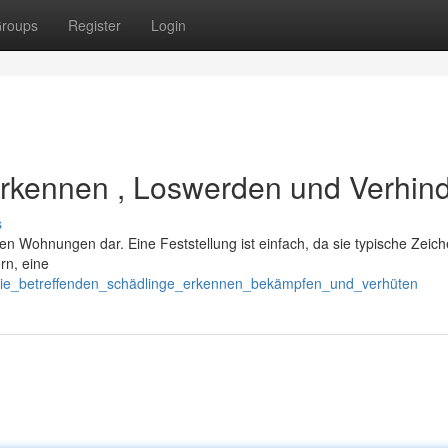
roups
Register
Login
Erkennen , Loswerden und Verhin
s
len Wohnungen dar. Eine Feststellung ist einfach, da sie typische Zeic
rn, eine
9/die_betreffenden_schädlinge_erkennen_bekämpfen_und_verhüten