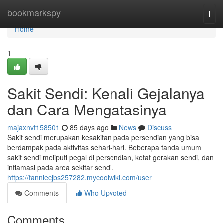
Home
bookmarkspy
Togg
navi
Home
1
Sakit Sendi: Kenali Gejalanya
dan Cara Mengatasinya
majaxnvt158501
85 days ago
News
Discuss
Sakit sendi merupakan kesakitan pada persendian yang bisa
berdampak pada aktivitas sehari-hari. Beberapa tanda umum
sakit sendi meliputi pegal di persendian, ketat gerakan sendi, dan
inflamasi pada area sekitar sendi.
https://fanniecjbs257282.mycoolwiki.com/user
Comments
Who Upvoted
Comments