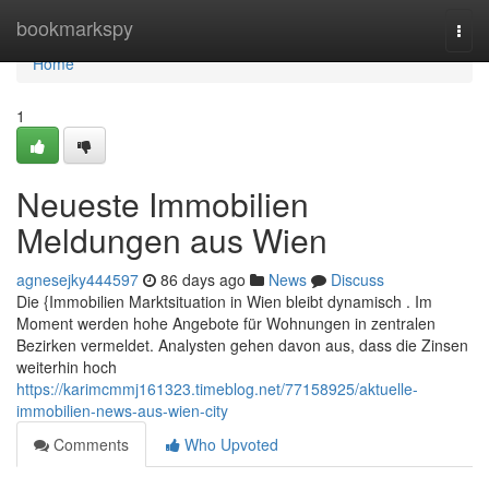
Home
bookmarkspy
Togg
navi
Home
1
Neueste Immobilien
Meldungen aus Wien
agnesejky444597
86 days ago
News
Discuss
Die {Immobilien Marktsituation in Wien bleibt dynamisch . Im
Moment werden hohe Angebote für Wohnungen in zentralen
Bezirken vermeldet. Analysten gehen davon aus, dass die Zinsen
weiterhin hoch
https://karimcmmj161323.timeblog.net/77158925/aktuelle-
immobilien-news-aus-wien-city
Comments
Who Upvoted