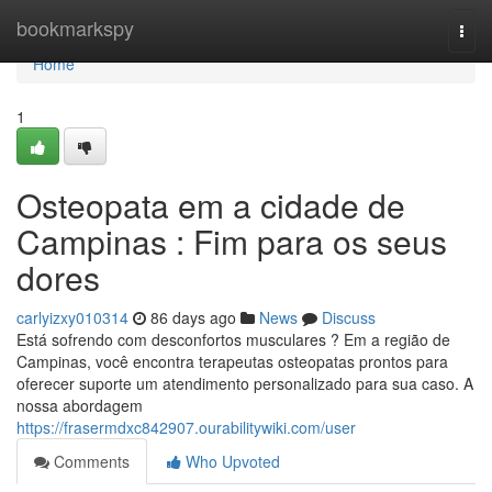
Home
bookmarkspy
Togg
navi
Home
1
Osteopata em a cidade de
Campinas : Fim para os seus
dores
carlyizxy010314
86 days ago
News
Discuss
Está sofrendo com desconfortos musculares ? Em a região de
Campinas, você encontra terapeutas osteopatas prontos para
oferecer suporte um atendimento personalizado para sua caso. A
nossa abordagem
https://frasermdxc842907.ourabilitywiki.com/user
Comments
Who Upvoted