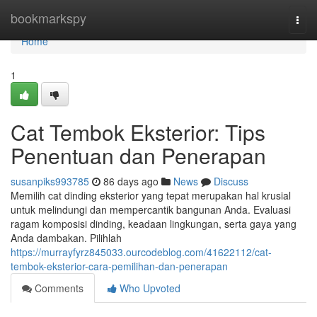
Home
bookmarkspy
Togg
navi
Home
1
Cat Tembok Eksterior: Tips
Penentuan dan Penerapan
susanpiks993785
86 days ago
News
Discuss
Memilih cat dinding eksterior yang tepat merupakan hal krusial
untuk melindungi dan mempercantik bangunan Anda. Evaluasi
ragam komposisi dinding, keadaan lingkungan, serta gaya yang
Anda dambakan. Pilihlah
https://murrayfyrz845033.ourcodeblog.com/41622112/cat-
tembok-eksterior-cara-pemilihan-dan-penerapan
Comments
Who Upvoted