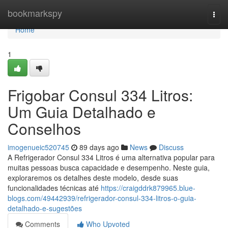
Home
bookmarkspy
Togg
navi
Home
1
Frigobar Consul 334 Litros:
Um Guia Detalhado e
Conselhos
imogenueic520745
89 days ago
News
Discuss
A Refrigerador Consul 334 Litros é uma alternativa popular para
muitas pessoas busca capacidade e desempenho. Neste guia,
exploraremos os detalhes deste modelo, desde suas
funcionalidades técnicas até
https://craigddrk879965.blue-
blogs.com/49442939/refrigerador-consul-334-litros-o-guia-
detalhado-e-sugestões
Comments
Who Upvoted