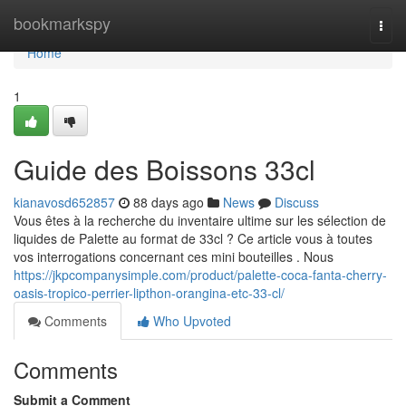
Home
bookmarkspy
Togg
navi
Home
1
Guide des Boissons 33cl
kianavosd652857
88 days ago
News
Discuss
Vous êtes à la recherche du inventaire ultime sur les sélection de
liquides de Palette au format de 33cl ? Ce article vous à toutes
vos interrogations concernant ces mini bouteilles . Nous
https://jkpcompanysimple.com/product/palette-coca-fanta-cherry-
oasis-tropico-perrier-lipthon-orangina-etc-33-cl/
Comments
Who Upvoted
Comments
Submit a Comment