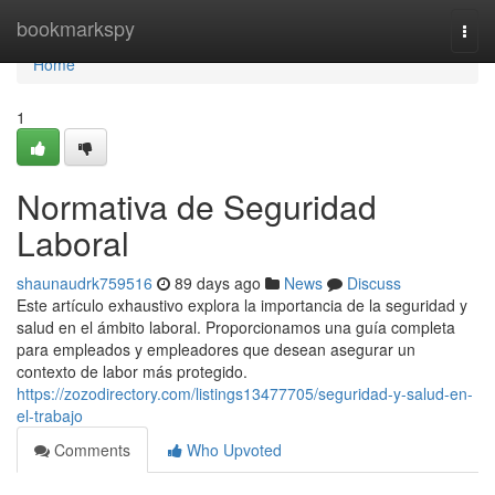
Home
bookmarkspy
Togg
navi
Home
1
Normativa de Seguridad
Laboral
shaunaudrk759516
89 days ago
News
Discuss
Este artículo exhaustivo explora la importancia de la seguridad y
salud en el ámbito laboral. Proporcionamos una guía completa
para empleados y empleadores que desean asegurar un
contexto de labor más protegido.
https://zozodirectory.com/listings13477705/seguridad-y-salud-en-
el-trabajo
Comments
Who Upvoted