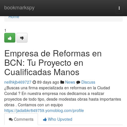
Home
bookmarkspy
Togg
navi
Home
1
Empresa de Reformas en
BCN: Tu Proyecto en
Cualificadas Manos
neilhkjb469727
89 days ago
News
Discuss
¿Buscas una firma especializada en reformas en la Ciudad
Condal ? En nuestra empresa nos dedicamos a realizar
proyectos de todo tipo, desde modestas obras hasta importantes
obras . Contamos con un equipo
https://jadaibkr849759.yomoblog.com/profile
Comments
Who Upvoted