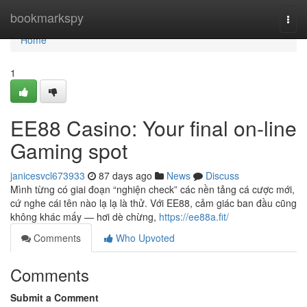
Home
bookmarkspy
Togg
navi
Home
1
EE88 Casino: Your final on-line
Gaming spot
janicesvcl673933
87 days ago
News
Discuss
Mình từng có giai đoạn “nghiện check” các nền tảng cá cược mới,
cứ nghe cái tên nào lạ lạ là thử. Với EE88, cảm giác ban đầu cũng
không khác mấy — hơi dè chừng,
https://ee88a.fit/
Comments
Who Upvoted
Comments
Submit a Comment