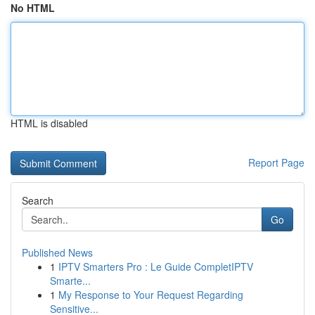
No HTML
HTML is disabled
Report Page
Search
Go
Published News
1
IPTV Smarters Pro : Le Guide CompletIPTV
Smarte...
1
My Response to Your Request Regarding
Sensitive...