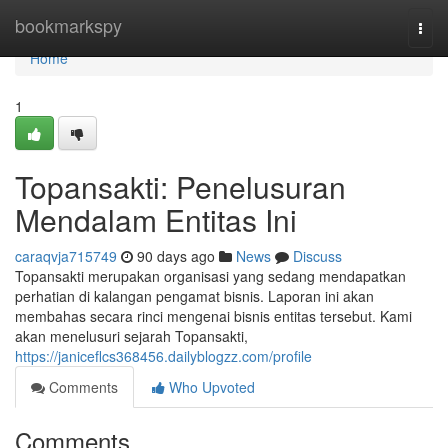
Home
bookmarkspy
Togg
navi
Home
1
Topansakti: Penelusuran
Mendalam Entitas Ini
caraqvja715749
90 days ago
News
Discuss
Topansakti merupakan organisasi yang sedang mendapatkan
perhatian di kalangan pengamat bisnis. Laporan ini akan
membahas secara rinci mengenai bisnis entitas tersebut. Kami
akan menelusuri sejarah Topansakti,
https://janiceflcs368456.dailyblogzz.com/profile
Comments
Who Upvoted
Comments