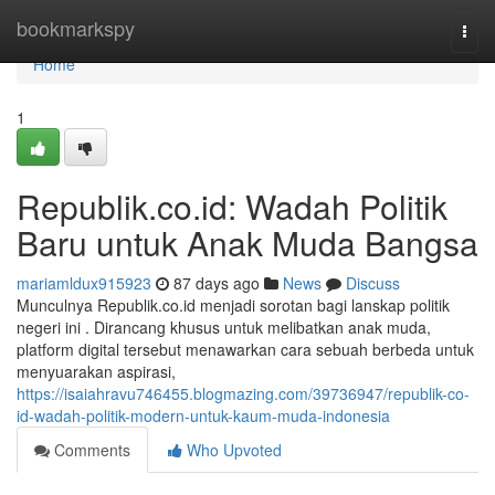
Home
bookmarkspy
Togg
navi
Home
1
Republik.co.id: Wadah Politik
Baru untuk Anak Muda Bangsa
mariamldux915923
87 days ago
News
Discuss
Munculnya Republik.co.id menjadi sorotan bagi lanskap politik
negeri ini . Dirancang khusus untuk melibatkan anak muda,
platform digital tersebut menawarkan cara sebuah berbeda untuk
menyuarakan aspirasi,
https://isaiahravu746455.blogmazing.com/39736947/republik-co-
id-wadah-politik-modern-untuk-kaum-muda-indonesia
Comments
Who Upvoted