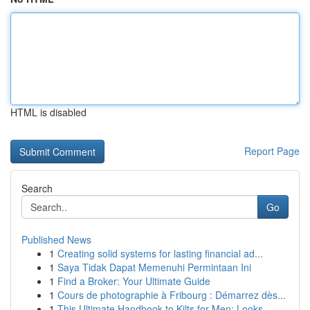
HTML is disabled
Report Page
Search
Go
Published News
1
Creating solid systems for lasting financial ad...
1
Saya Tidak Dapat Memenuhi Permintaan Ini
1
Find a Broker: Your Ultimate Guide
1
Cours de photographie à Fribourg : Démarrez dès...
1
This Ultimate Handbook to Kilts for Men: Looks ...