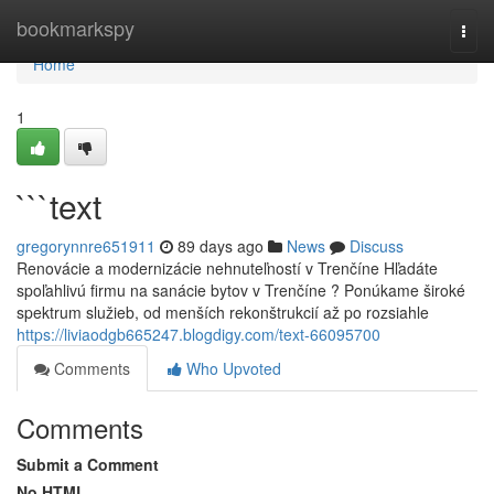
Home
bookmarkspy
Togg
navi
Home
1
```text
gregorynnre651911
89 days ago
News
Discuss
Renovácie a modernizácie nehnuteľností v Trenčíne Hľadáte
spoľahlivú firmu na sanácie bytov v Trenčíne ? Ponúkame široké
spektrum služieb, od menších rekonštrukcií až po rozsiahle
https://liviaodgb665247.blogdigy.com/text-66095700
Comments
Who Upvoted
Comments
Submit a Comment
No HTML