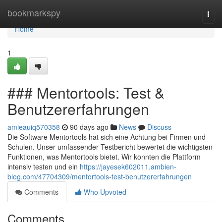
Home
bookmarkspy
Togg
navi
Home
1
### Mentortools: Test &
Benutzererfahrungen
amieauiq570358
90 days ago
News
Discuss
Die Software Mentortools hat sich eine Achtung bei Firmen und
Schulen. Unser umfassender Testbericht bewertet die wichtigsten
Funktionen, was Mentortools bietet. Wir konnten die Plattform
intensiv testen und ein
https://jayesek602011.ambien-
blog.com/47704309/mentortools-test-benutzererfahrungen
Comments
Who Upvoted
Comments