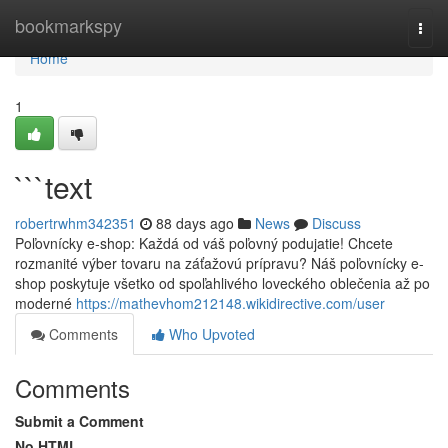
Home
bookmarkspy
Togg
navi
Home
1
```text
robertrwhm342351
88 days ago
News
Discuss
Poľovnícky e-shop: Každá od váš poľovný podujatie! Chcete
rozmanité výber tovaru na záťažovú prípravu? Náš poľovnícky e-
shop poskytuje všetko od spoľahlivého loveckého oblečenia až po
moderné
https://mathevhom212148.wikidirective.com/user
Comments
Who Upvoted
Comments
Submit a Comment
No HTML