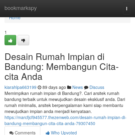
Home
bookmarkspy
Togg
navi
Home
1
Desain Rumah Impian di
Bandung: Membangun Cita-
cita Anda
kiarahlpa663199
89 days ago
News
Discuss
Memimpikan rumah impian di Bandung?. Cari arsitek rumah
bandung terbaik untuk mewujudkan desain eksklusif anda. Dari
rumah minimalis, arsitek berpengalaman kami siap membantu
mewujudkan impian anda menjadi kenyataan.
https://marcfjcf945577.thezenweb.com/desain-rumah-impian-di-
bandung-membangun-cita-cita-anda-79307450
Comments
Who Upvoted